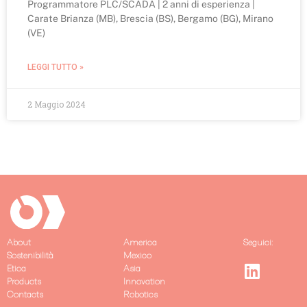
Programmatore PLC/SCADA | 2 anni di esperienza |
Carate Brianza (MB), Brescia (BS), Bergamo (BG), Mirano
(VE)
LEGGI TUTTO »
2 Maggio 2024
About
America
Seguici:
Sostenibilità
Mexico
Etica
Asia
Products
Innovation
Contacts
Robotics